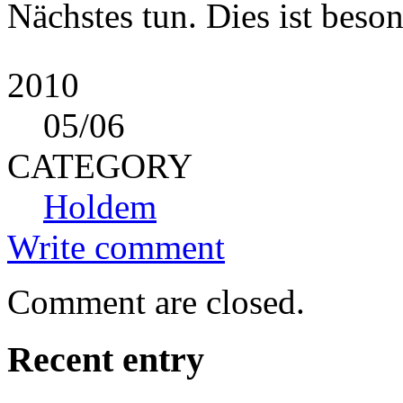
Nächstes tun. Dies ist beson
2010
05
/06
CATEGORY
Holdem
Write comment
Comment are closed.
Recent entry