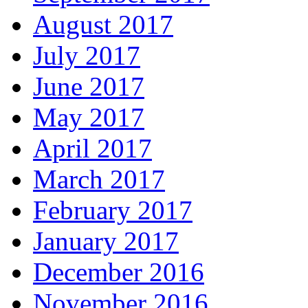
August 2017
July 2017
June 2017
May 2017
April 2017
March 2017
February 2017
January 2017
December 2016
November 2016