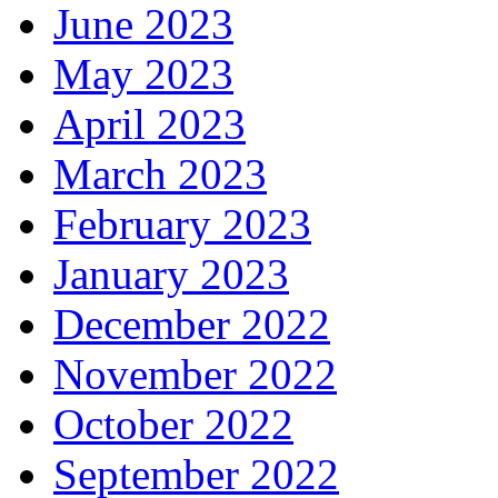
June 2023
May 2023
April 2023
March 2023
February 2023
January 2023
December 2022
November 2022
October 2022
September 2022