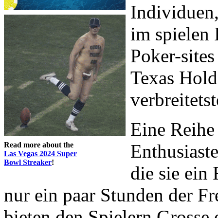
Individuen
im spielen 
Poker-sites
Texas Hold
verbreitets
Eine Reihe
Read more about the
Enthusiaste
Las Vegas 2024 Super
Bowl Streaker
!
die sie ein
nur ein paar Stunden der Fr
bieten den Spielern Gross