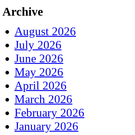
Archive
August 2026
July 2026
June 2026
May 2026
April 2026
March 2026
February 2026
January 2026