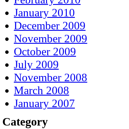
January 2010
December 2009
November 2009
October 2009
July 2009
November 2008
March 2008
January 2007
Category