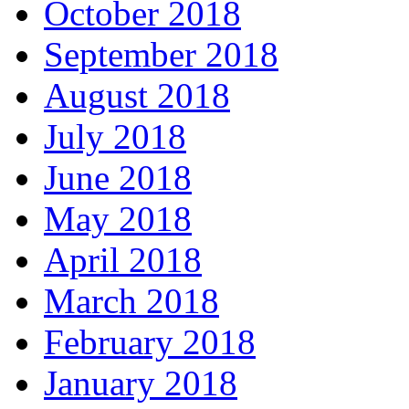
October 2018
September 2018
August 2018
July 2018
June 2018
May 2018
April 2018
March 2018
February 2018
January 2018