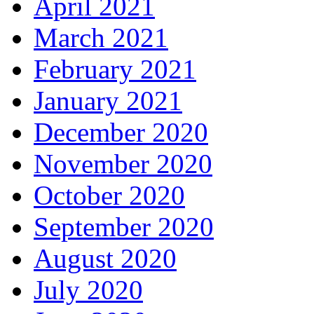
April 2021
March 2021
February 2021
January 2021
December 2020
November 2020
October 2020
September 2020
August 2020
July 2020