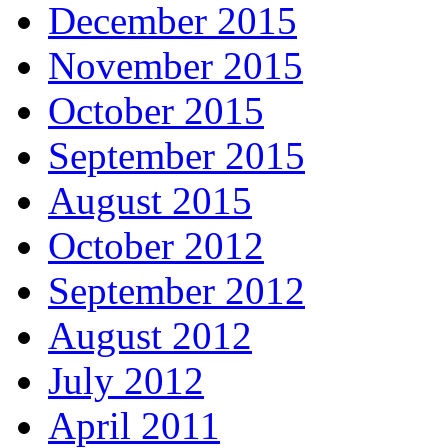
December 2015
November 2015
October 2015
September 2015
August 2015
October 2012
September 2012
August 2012
July 2012
April 2011