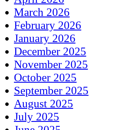
March 2026
February 2026
January 2026
December 2025
November 2025
October 2025
September 2025
August 2025
July 2025
June 2025