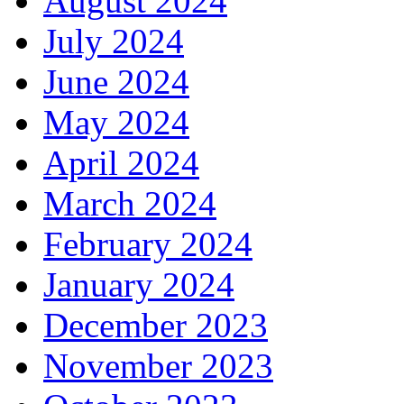
August 2024
July 2024
June 2024
May 2024
April 2024
March 2024
February 2024
January 2024
December 2023
November 2023