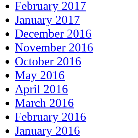
February 2017
January 2017
December 2016
November 2016
October 2016
May 2016
April 2016
March 2016
February 2016
January 2016