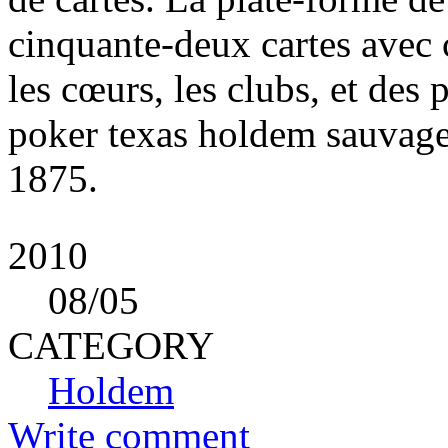
cinquante-deux cartes avec
les cœurs, les clubs, et des p
poker texas holdem sauvages
1875.
2010
08
/05
CATEGORY
Holdem
Write comment