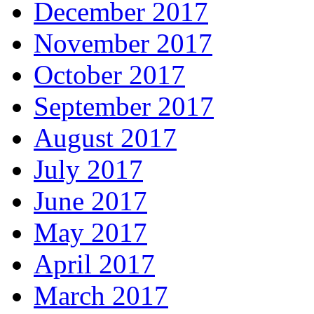
December 2017
November 2017
October 2017
September 2017
August 2017
July 2017
June 2017
May 2017
April 2017
March 2017