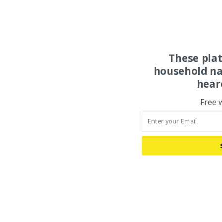
These pla
household na
hear
Free 