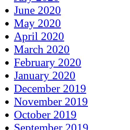
June 2020
May 2020
April 2020
March 2020
February 2020
January 2020
December 2019
November 2019
October 2019
September 2019