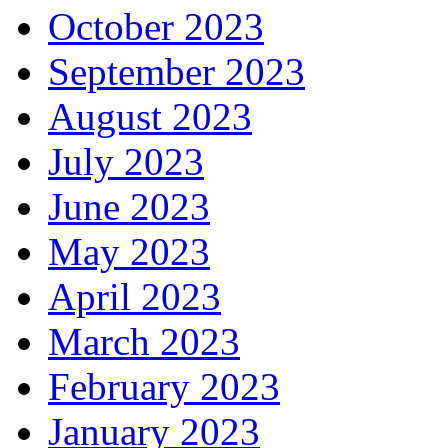
October 2023
September 2023
August 2023
July 2023
June 2023
May 2023
April 2023
March 2023
February 2023
January 2023