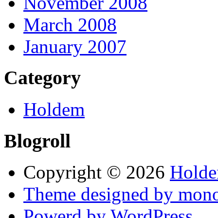
November 2008
March 2008
January 2007
Category
Holdem
Blogroll
Copyright © 2026
Holde
Theme designed by mono
Powerd by WordPress