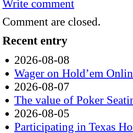
Write comment
Comment are closed.
Recent entry
2026-08-08
Wager on Hold’em Onlin
2026-08-07
The value of Poker Seati
2026-08-05
Participating in Texas H