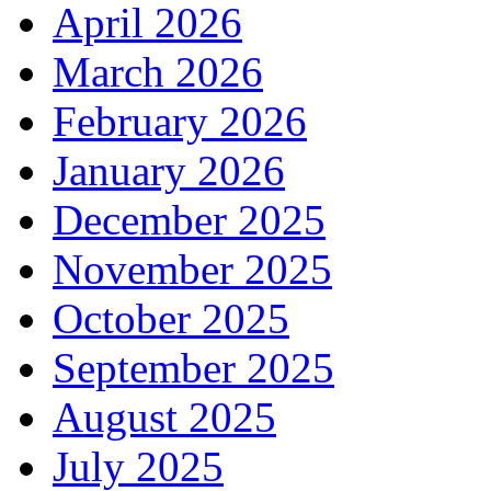
April 2026
March 2026
February 2026
January 2026
December 2025
November 2025
October 2025
September 2025
August 2025
July 2025