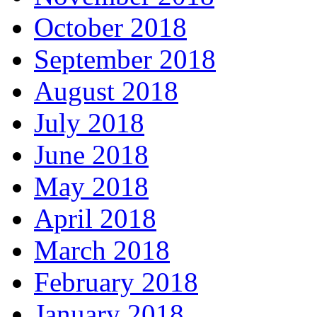
October 2018
September 2018
August 2018
July 2018
June 2018
May 2018
April 2018
March 2018
February 2018
January 2018