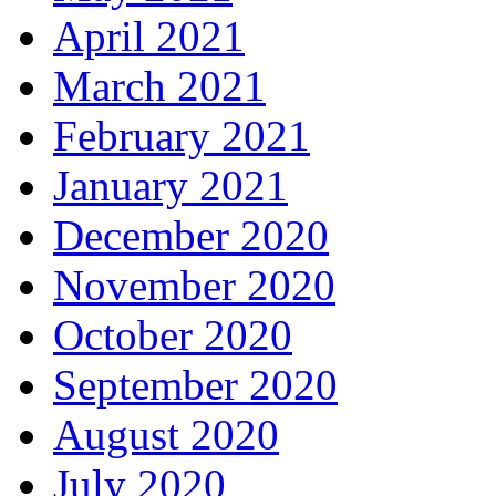
April 2021
March 2021
February 2021
January 2021
December 2020
November 2020
October 2020
September 2020
August 2020
July 2020