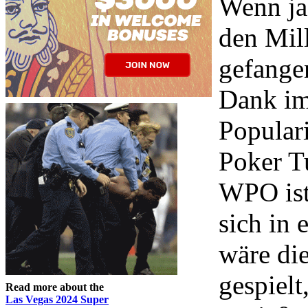
Wenn ja
den Mil
gefange
Dank im
Popular
Poker T
WPO ist
sich in
wäre die
gespiel
Read more about the
Las Vegas 2024 Super