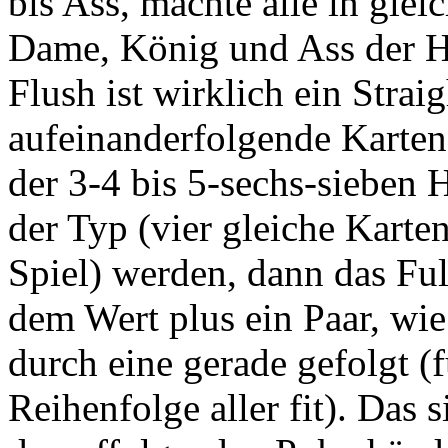
bis Ass, machte alle in glei
Dame, König und Ass der H
Flush ist wirklich ein Straig
aufeinanderfolgende Karten
der 3-4 bis 5-sechs-sieben 
der Typ (vier gleiche Karte
Spiel) werden, dann das Ful
dem Wert plus ein Paar, wi
durch eine gerade gefolgt (f
Reihenfolge aller fit). Das 