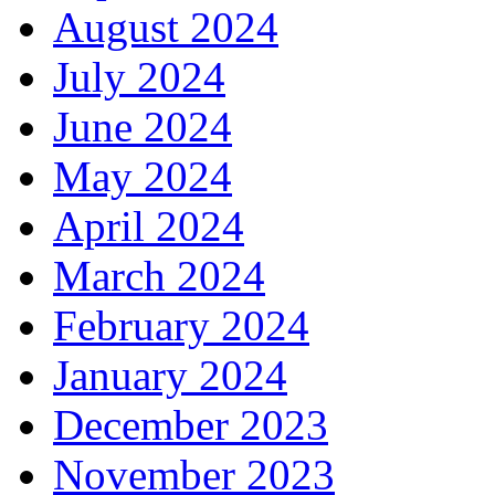
August 2024
July 2024
June 2024
May 2024
April 2024
March 2024
February 2024
January 2024
December 2023
November 2023