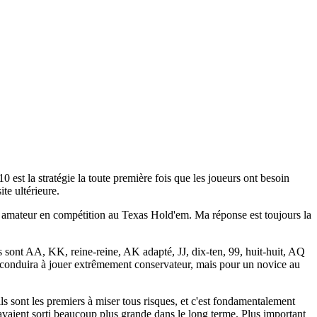
 est la stratégie la toute première fois que les joueurs ont besoin
te ultérieure.
 amateur en compétition au Texas Hold'em. Ma réponse est toujours la
 sont AA, KK, reine-reine, AK adapté, JJ, dix-ten, 99, huit-huit, AQ
 conduira à jouer extrêmement conservateur, mais pour un novice au
ils sont les premiers à miser tous risques, et c'est fondamentalement
 avaient sorti beaucoup plus grande dans le long terme. Plus important