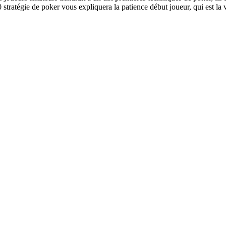
0 stratégie de poker vous expliquera la patience début joueur, qui est l