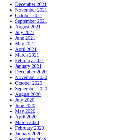
December 2021
November 2021
October 2021
September 2021
August 2021
July 2021
June 2021
May 2021
April 2021
March 2021
February 2021
January 2021
December 2020
November 2020
October 2020
September 2020
August 2020
July 2020
June 2020
May 2020
April 2020
March 2020
February 2020
January 2020
December 2019