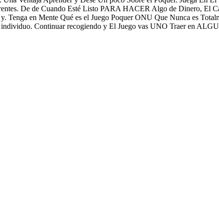
erentes. De de Cuando Esté Listo PARA HACER Algo de Dinero, El C
. Tenga en Mente Qué es el Juego Poquer ONU Que Nunca es Totalm
dividuo. Continuar recogiendo y El Juego vas UNO Traer en ALGU